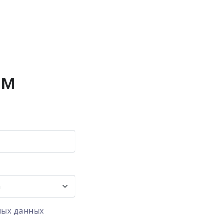
ом
ных данных