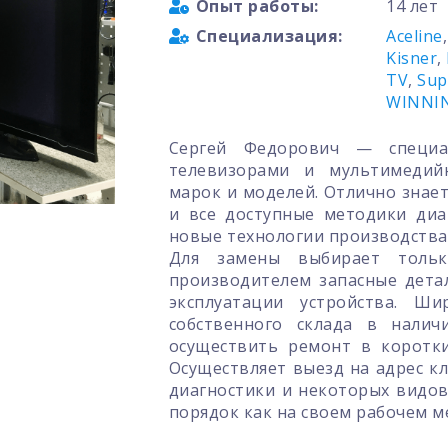
Опыт работы:
14 лет
Специализация:
Aceline
Kisner
,
TV
,
Sup
WINNI
Сергей Федорович — специа
телевизорами и мультимедий
марок и моделей. Отлично знае
и все доступные методики диа
новые технологии производства 
Для замены выбирает тольк
производителем запасные дета
эксплуатации устройства. Ши
собственного склада в нали
осуществить ремонт в коротк
Осуществляет выезд на адрес к
диагностики и некоторых видов
порядок как на своем рабочем ме