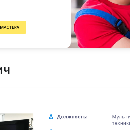
 МАСТЕРА
ич
Должность:
Мульти
техник