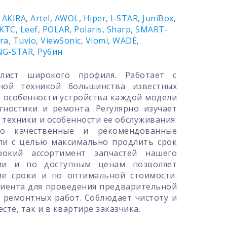
,
AKIRA
,
Artel
,
AWOL
,
Hiper
,
I-STAR
,
JuniBox
,
KTC
,
Leef
,
POLAR
,
Polaris
,
Sharp
,
SMART-
ra
,
Tuvio
,
ViewSonic
,
Viomi
,
WADE
,
NG-STAR
,
Рубин
лист широкого профиля. Работает с
ной техникой большинства известных
т особенности устройства каждой модели
гностики и ремонта. Регулярно изучает
техники и особенности ее обслуживания.
о качественные и рекомендованные
ли с целью максимально продлить срок
рокий ассортимент запчастей нашего
чии и по доступным ценам позволяет
ие сроки и по оптимальной стоимости.
лиента для проведения предварительной
 ремонтных работ. Соблюдает чистоту и
сте, так и в квартире заказчика.