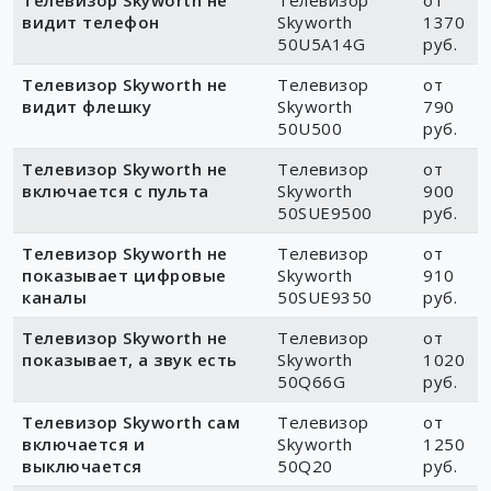
Телевизор Skyworth не
Телевизор
от
видит телефон
Skyworth
1370
50U5A14G
руб.
Телевизор Skyworth не
Телевизор
от
видит флешку
Skyworth
790
50U500
руб.
Телевизор Skyworth не
Телевизор
от
включается с пульта
Skyworth
900
50SUE9500
руб.
Телевизор Skyworth не
Телевизор
от
показывает цифровые
Skyworth
910
каналы
50SUE9350
руб.
Телевизор Skyworth не
Телевизор
от
показывает, а звук есть
Skyworth
1020
50Q66G
руб.
Телевизор Skyworth сам
Телевизор
от
включается и
Skyworth
1250
выключается
50Q20
руб.