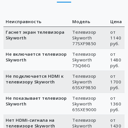
Неисправность
Модель
Цена
Гаснет экран телевизора
Телевизор
от
Skyworth
Skyworth
1140
77SXF9850
руб.
Не включается телевизор
Телевизор
от
Skyworth
Skyworth
1480
75Q66G
руб.
Не подключается HDMI к
Телевизор
от
телевизору Skyworth
Skyworth
1700
65SXF9850
руб.
Не показывает телевизор
Телевизор
от
Skyworth
Skyworth
1360
65SXE9000
руб.
Нет HDMI-сигнала на
Телевизор
от
телевизоре Skyworth
Skyworth
1430