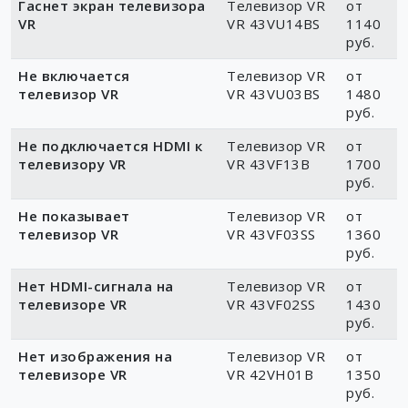
Гаснет экран телевизора
Телевизор VR
от
VR
VR 43VU14BS
1140
руб.
Не включается
Телевизор VR
от
телевизор VR
VR 43VU03BS
1480
руб.
Не подключается HDMI к
Телевизор VR
от
телевизору VR
VR 43VF13B
1700
руб.
Не показывает
Телевизор VR
от
телевизор VR
VR 43VF03SS
1360
руб.
Нет HDMI-сигнала на
Телевизор VR
от
телевизоре VR
VR 43VF02SS
1430
руб.
Нет изображения на
Телевизор VR
от
телевизоре VR
VR 42VH01B
1350