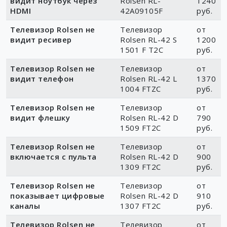
видит ноутбук через
Rolsen RL-
1240
HDMI
42A09105F
руб.
Телевизор Rolsen не
Телевизор
от
видит ресивер
Rolsen RL-42 S
1200
1501 F T2C
руб.
Телевизор Rolsen не
Телевизор
от
видит телефон
Rolsen RL-42 L
1370
1004 FTZC
руб.
Телевизор Rolsen не
Телевизор
от
видит флешку
Rolsen RL-42 D
790
1509 FT2C
руб.
Телевизор Rolsen не
Телевизор
от
включается с пульта
Rolsen RL-42 D
900
1309 FT2C
руб.
Телевизор Rolsen не
Телевизор
от
показывает цифровые
Rolsen RL-42 D
910
каналы
1307 FT2C
руб.
Телевизор Rolsen не
Телевизор
от