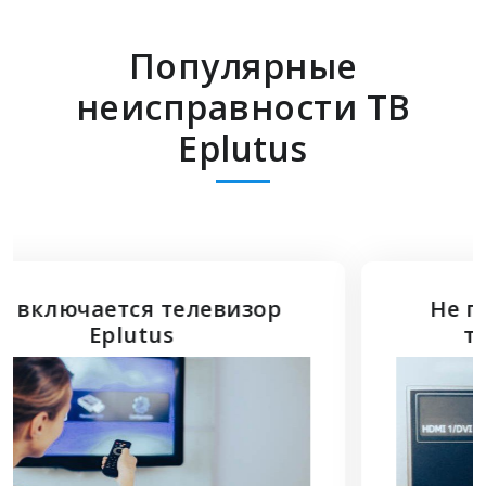
Популярные
неисправности ТВ
Eplutus
Не подключается HDMI к
телевизору Eplutus