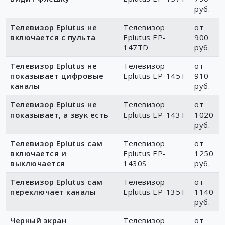
руб.
Телевизор Eplutus не
Телевизор
от
включается с пульта
Eplutus EP-
900
147TD
руб.
Телевизор Eplutus не
Телевизор
от
показывает цифровые
Eplutus EP-145T
910
каналы
руб.
Телевизор Eplutus не
Телевизор
от
показывает, а звук есть
Eplutus EP-143T
1020
руб.
Телевизор Eplutus сам
Телевизор
от
включается и
Eplutus EP-
1250
выключается
1430S
руб.
Телевизор Eplutus сам
Телевизор
от
переключает каналы
Eplutus EP-135Т
1140
руб.
Черный экран
Телевизор
от