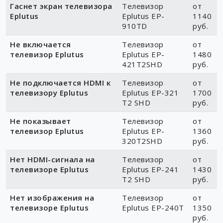
Гаснет экран телевизора
Телевизор
от
Eplutus
Eplutus EP-
1140
910TD
руб.
Не включается
Телевизор
от
телевизор Eplutus
Eplutus EP-
1480
421T2SHD
руб.
Не подключается HDMI к
Телевизор
от
телевизору Eplutus
Eplutus EP-321
1700
T2 SHD
руб.
Не показывает
Телевизор
от
телевизор Eplutus
Eplutus EP-
1360
320T2SHD
руб.
Нет HDMI-сигнала на
Телевизор
от
телевизоре Eplutus
Eplutus EP-241
1430
T2 SHD
руб.
Нет изображения на
Телевизор
от
телевизоре Eplutus
Eplutus EP-240T
1350
руб.