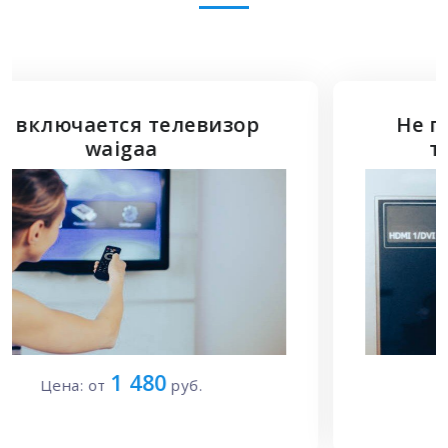
Не подключается HDMI к
телевизору waigaa
1 700
Цена: от
руб.