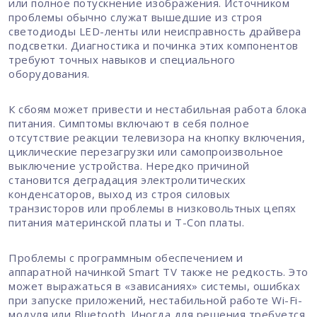
или полное потускнение изображения. Источником
проблемы обычно служат вышедшие из строя
светодиоды LED-ленты или неисправность драйвера
подсветки. Диагностика и починка этих компонентов
требуют точных навыков и специального
оборудования.
К сбоям может привести и нестабильная работа блока
питания. Симптомы включают в себя полное
отсутствие реакции телевизора на кнопку включения,
циклические перезагрузки или самопроизвольное
выключение устройства. Нередко причиной
становится деградация электролитических
конденсаторов, выход из строя силовых
транзисторов или проблемы в низковольтных цепях
питания материнской платы и T-Con платы.
Проблемы с программным обеспечением и
аппаратной начинкой Smart TV также не редкость. Это
может выражаться в «зависаниях» системы, ошибках
при запуске приложений, нестабильной работе Wi-Fi-
модуля или Bluetooth. Иногда для решения требуется