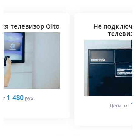
Не подключается HDMI к
телевизору Olto
1 700
Цена: от
руб.