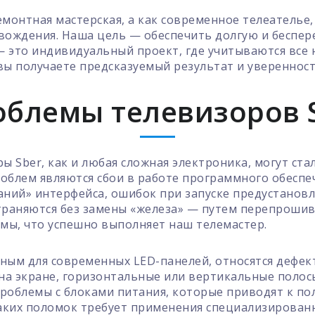
емонтная мастерская, а как современное телеателье
вождения. Наша цель — обеспечить долгую и беспер
 это индивидуальный проект, где учитываются все 
 вы получаете предсказуемый результат и уверенност
облемы телевизоров S
ы Sber, как и любая сложная электроника, могут ст
облем являются сбои в работе программного обеспеч
аний» интерфейса, ошибок при запуске предустанов
траняются без замены «железа» — путем перепрошивк
мы, что успешно выполняет наш телемастер.
ным для современных LED-панелей, относятся дефек
а экране, горизонтальные или вертикальные полосы
роблемы с блоками питания, которые приводят к по
таких поломок требует применения специализирован