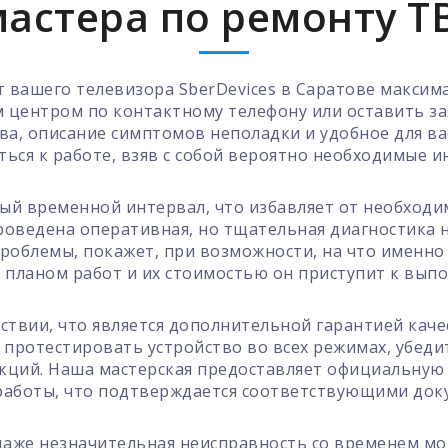
астера по ремонту Т
вашего телевизора SberDevices в Саратове максима
м центром по контактному телефону или оставить з
а, описание симптомов неполадки и удобное для ва
ься к работе, взяв с собой вероятно необходимые 
ый временной интервал, что избавляет от необходим
проведена оперативная, но тщательная диагностика 
роблемы, покажет, при возможности, на что именно
с планом работ и их стоимостью он приступит к вы
ствии, что является дополнительной гарантией каче
 протестировать устройство во всех режимах, убеди
нкций. Наша мастерская предоставляет официальную
работы, что подтверждается соответствующими док
аже незначительная неисправность со временем мож