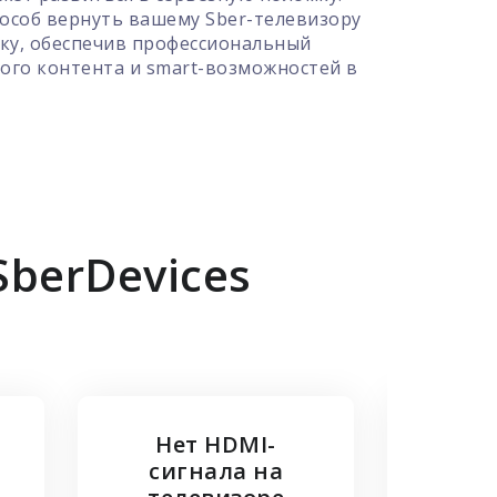
особ вернуть вашему Sber-телевизору
ку, обеспечив профессиональный
ого контента и smart-возможностей в
berDevices
Нет HDMI-
сигнала на
изоб