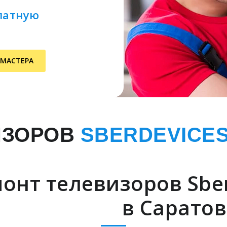
латную
 МАСТЕРА
ИЗОРОВ
SBERDEVICE
онт телевизоров Sber
в Саратов