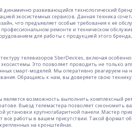
бой динамично развивающийся технологический брен
ацией экосистемных сервисов. Данная техника соче
зайн, что предъявляет особые требования к её обс
а профессиональном ремонте и техническом обслужи
удованием для работы с продукцией этого бренда,
ектуру телевизоров SberDevices, включая особенно
 экосистемы. Это позволяет проводить не только а
менных смарт-моделей. Мы оперативно реагируем на 
ования. Обращаясь к нам, вы доверяете свою техни
является возможность выполнить комплексный рем
ратове. Выезд телемастера позволяет сэкономить ва
й установки крупногабаритной панели. Мастер при
ет все работы в вашем присутствии. Такой формат о
акрепленных на кронштейнах.