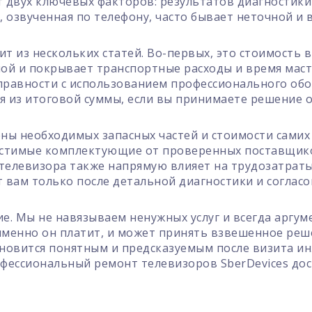
от двух ключевых факторов: результатов диагностик
, озвученная по телефону, часто бывает неточной и 
ит из нескольких статей. Во-первых, это стоимость 
ной и покрывает транспортные расходы и время маст
правности с использованием профессионального обо
ся из итоговой суммы, если вы принимаете решение о
ены необходимых запасных частей и стоимости самих
стимые комплектующие от проверенных поставщиков
телевизора также напрямую влияет на трудозатрат
 вам только после детальной диагностики и согласо
. Мы не навязываем ненужных услуг и всегда аргу
 именно он платит, и может принять взвешенное реш
ановится понятным и предсказуемым после визита и
офессиональный ремонт телевизоров SberDevices до