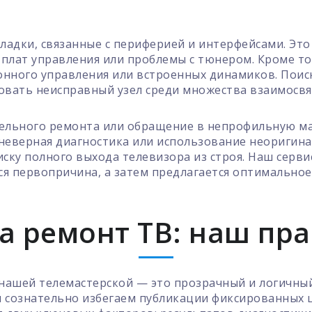
ладки, связанные с периферией и интерфейсами. Эт
плат управления или проблемы с тюнером. Кроме тог
нного управления или встроенных динамиков. Поис
овать неисправный узел среди множества взаимосв
ельного ремонта или обращение в непрофильную мас
неверная диагностика или использование неоригина
ску полного выхода телевизора из строя. Наш серв
ся первопричина, а затем предлагается оптимально
а ремонт ТВ: наш пра
нашей телемастерской — это прозрачный и логичны
ы сознательно избегаем публикации фиксированных 