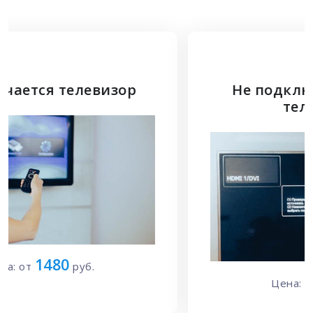
Не подключается HDMI к
телевизору
1700
Цена: от
руб.