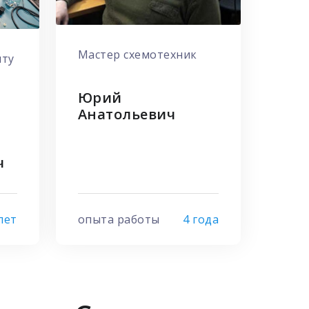
Мастер схемотехник
нту
Юрий
Анатольевич
ч
лет
опыта работы
4 года