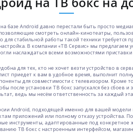
роид на ТВ бокс на д
а базе Android давно перестали быть просто медиа
озволяющие смотреть онлайн-кинотеатры, пользова
 для стабильной работы такой техники требуется п
астройка. В компании «ТВ Сервис» мы предлагаем ус
могли наслаждаться всеми возможностями приставки 
добна для тех, кто не хочет везти устройство в сер
лист приедет к вам в удобное время, выполнит пол
оненты для совместимости с телевизором. Кроме то
обы после установки ТВ бокс запускался без сбоев и
ьтат, ведь мы несём ответственность за каждый эта
сии Android, подходящей именно для вашей модели
там приложений или полному отказу устройства. П
ые инструменты, адаптированные под конкретное ж
ованию ТВ бокс с настроенным интерфейсом, магази