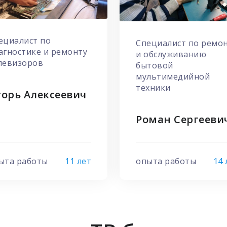
ециалист по
Специалист по ремо
агностике и ремонту
и обслуживанию
левизоров
бытовой
мультимедийной
техники
орь Алексеевич
Роман Сергееви
ыта работы
11 лет
опыта работы
14 