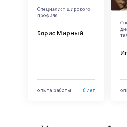
Специалист широкого
профиля
Сп
ди
Борис Мирный
те
Иг
опыта работы
8 лет
оп