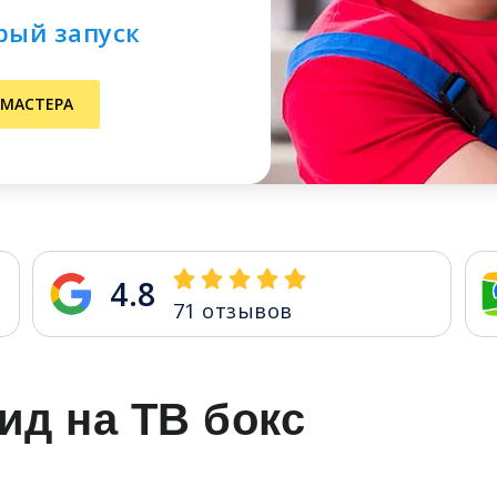
рый запуск
 МАСТЕРА
4.8
71
отзывов
ид на ТВ бокс