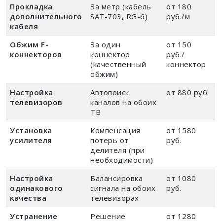
Прокладка
За метр (кабель
от 180
дополнительного
SAT-703, RG-6)
руб./м
кабеля
Обжим F-
За один
от 150
коннекторов
коннектор
руб./
(качественный
коннектор
обжим)
Настройка
Автопоиск
от 880 руб.
телевизоров
каналов на обоих
ТВ
Установка
Компенсация
от 1580
усилителя
потерь от
руб.
делителя (при
необходимости)
Настройка
Балансировка
от 1080
одинакового
сигнала на обоих
руб.
качества
телевизорах
Устранение
Решение
от 1280