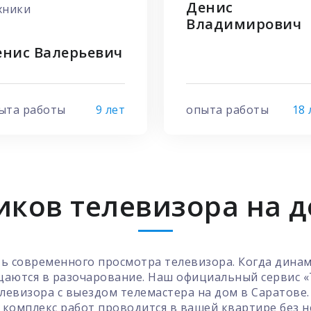
Денис
хники
Владимирович
енис Валерьевич
ыта работы
9 лет
опыта работы
18 
ков телевизора на д
ь современного просмотра телевизора. Когда динам
ащаются в разочарование. Наш официальный сервис «
евизора с выездом телемастера на дом в Саратове
ь комплекс работ проводится в вашей квартире без