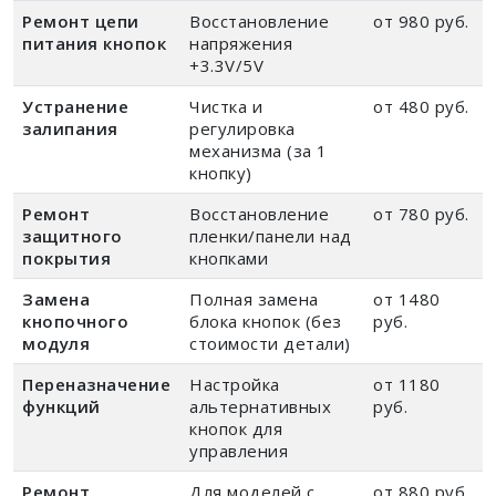
Ремонт цепи
Восстановление
от 980 руб.
питания кнопок
напряжения
+3.3V/5V
Устранение
Чистка и
от 480 руб.
залипания
регулировка
механизма (за 1
кнопку)
Ремонт
Восстановление
от 780 руб.
защитного
пленки/панели над
покрытия
кнопками
Замена
Полная замена
от 1480
кнопочного
блока кнопок (без
руб.
модуля
стоимости детали)
Переназначение
Настройка
от 1180
функций
альтернативных
руб.
кнопок для
управления
Ремонт
Для моделей с
от 880 руб.